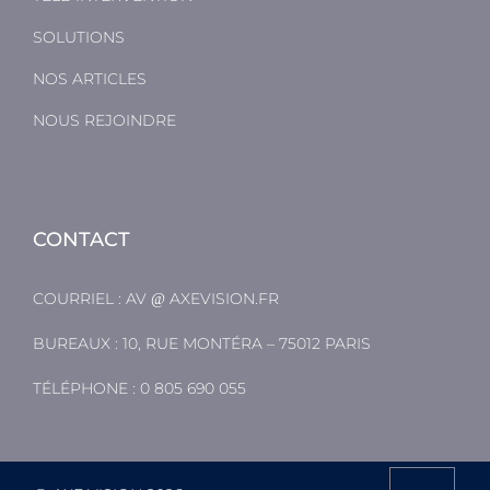
SOLUTIONS
NOS ARTICLES
NOUS REJOINDRE
CONTACT
COURRIEL :
AV
AXEVISION.FR
BUREAUX : 10, RUE MONTÉRA – 75012 PARIS
TÉLÉPHONE :
0 805 690 055