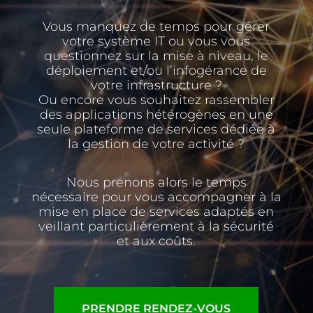
Vous manquez de temps pour gérer
votre système IT ou vous vous
questionnez sur la mise à niveau, le
déploiement et/ou l’infogérance de
votre infrastructure ?
Ou encore vous souhaitez rassembler
des applications hétérogènes en une
seule plateforme de services dédiée à
la gestion de votre activité ?
Nous prenons alors le temps
nécessaire pour vous accompagner à la
mise en place de services adaptés en
veillant particulièrement à la sécurité
et aux coûts.
PRENDRE RENDEZ-VOUS